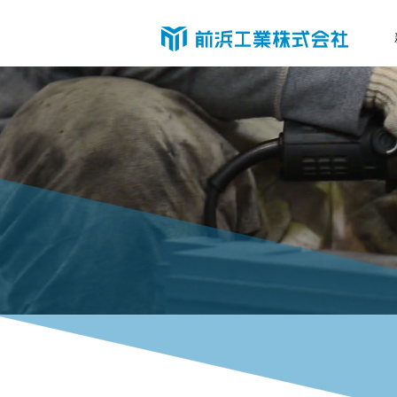
九
州
工
場
で
も
お
花
見
弁
当
を
配