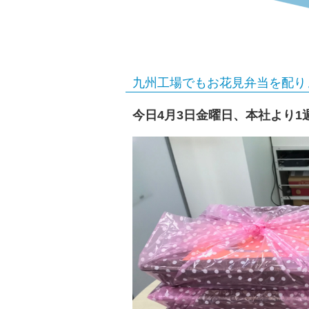
り
ま
し
た
九州工場でもお花見弁当を配り
|
前
今日4月3日金曜日、本社より
浜
工
業
株
式
会
社