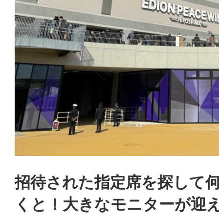
し
た！
|
前
浜
工
業
招待された指定席を探して
株
くと！大きなモニターが迎