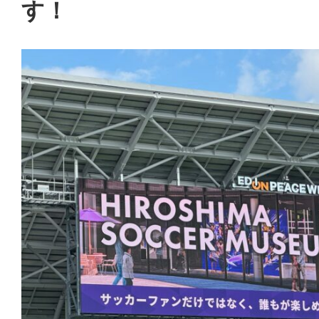
式
す！
会
社