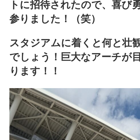
オ
トに招待されたので、喜び
ー
参りました！（笑）
プ
スタジアムに着くと何と壮
ニ
でしょう！巨大なアーチが
ン
ります！！
グ
イ
ベ