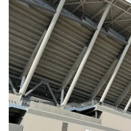
ン
ト
に
招
待
さ
れ
ま