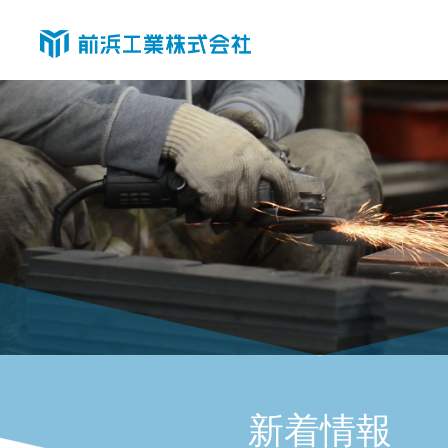
エ
デ
ィ
オ
ン
ピ
ー
新着情報